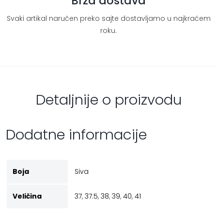
Brza dostava
Svaki artikal naručen preko sajte dostavljamo u najkraćem
roku.
Detaljnije o proizvodu
Dodatne informacije
Boja
Siva
Veličina
37
,
37.5
,
38
,
39
,
40
,
41