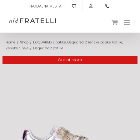
Skip
PRODAJNA MESTA
to
content
Home
Shop
DSQUARED 2 patike
Dsquared 2 ženske patike
Patike
Zenske cipele
Dsquared2 patike
Out of stock