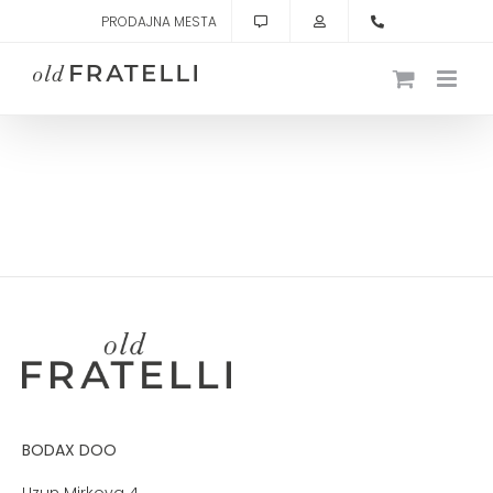
Skip
PRODAJNA MESTA
to
content
BODAX DOO
Uzun Mirkova 4