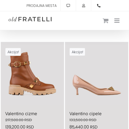
Skip
PRODAJNA MESTA
to
content
Akcija!
Akcija!
Valentino cizme
Valentino cipele
217,500.00
RSD
133,500.00
RSD
Originalna
Trenutna
Originalna
Trenutna
139,200.00
RSD
85,440.00
RSD