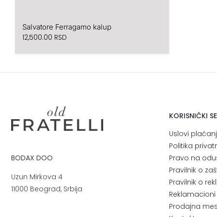
Salvatore Ferragamo kalup
12,500.00
RSD
KORISNIČKI S
Uslovi plaćan
Politika privat
Pravo na odu
BODAX DOO
Pravilnik o za
Uzun Mirkova 4
Pravilnik o r
11000 Beograd, Srbija
Reklamacioni l
Prodajna me