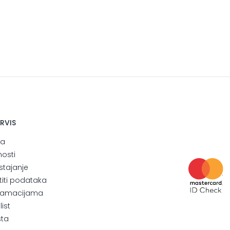
ERVIS
ja
nosti
stajanje
štiti podataka
eklamacijama
ist
sta