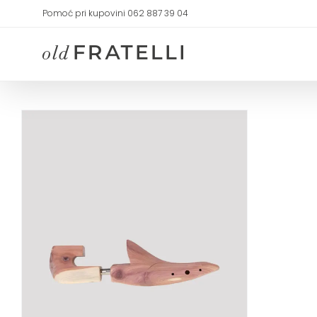
Skip
Pomoć pri kupovini 062 887 39 04
to
content