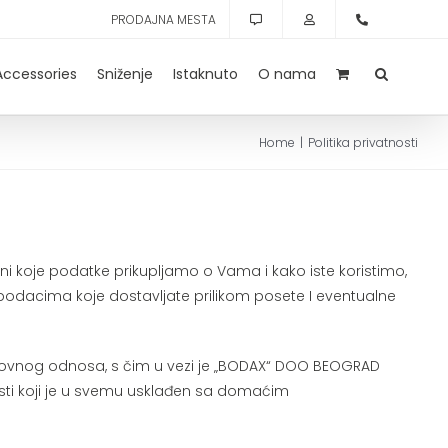
PRODAJNA MESTA
Accessories
Sniženje
Istaknuto
O nama
Home
Politika privatnosti
i koje podatke prikupljamo o Vama i kako iste koristimo,
podacima koje dostavljate prilikom posete I eventualne
slovnog odnosa, s čim u vezi je „BODAX“ DOO BEOGRAD
nosti koji je u svemu usklađen sa domaćim