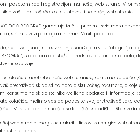
m posetom kao I registracijom na našoj web stranici Vi prihvatat
ilnik o zaštiti potrošača koji su istaknuti na našoj web stranici.
AX“ DOO BEOGRAD garantuje izričitu primenu svih mera bezbedno
snika, s čim u vezi prikuplja minimum Vaših podataka.
đe, nedozvoljeno je preuzimanje sadržaja u vidu fotografija, l
BEOGRAD, s obzirom da iste/isti predstavljaju autorsko delo
tvene sadržaje.
i se olakšala upotreba naše web stranice, koristimo kolačiće (
 Vaš pretraživač skladišti na hard disku Vašeg računara, a koj
 mi koristimo ne skladište nikakve lične podatke ili informacije k
ate kolačiće, molimo vas da podesite svoj pretraživač tako da
čiće ili Vas upozori pre no što se kolačić uskladišti, a što sve
ašoj web stranici mogu se nalaziti i linkovi ka drugim web str
atnosti ne odnosi.