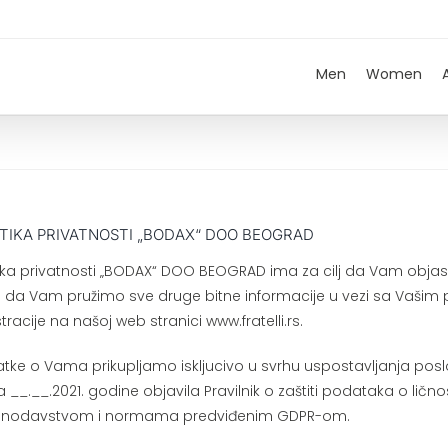
Men
Women
ITIKA PRIVATNOSTI „BODAX“ DOO BEOGRAD
tika privatnosti „BODAX“ DOO BEOGRAD ima za cilj da Vam objasn
i da Vam pružimo sve druge bitne informacije u vezi sa Vašim 
stracije na našoj web stranici www.fratelli.rs.
tke o Vama prikupljamo iskljucivo u svrhu uspostavljanja po
 __.__.2021. godine objavila Pravilnik o zaštiti podataka o lič
onodavstvom i normama predviđenim GDPR-om.