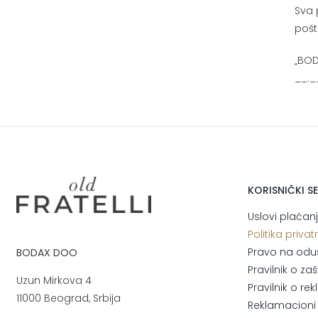
Sva 
pošt
„BOD
__._
KORISNIČKI S
Uslovi plaćan
Politika privat
Pravo na odu
BODAX DOO
Pravilnik o za
Uzun Mirkova 4
Pravilnik o r
11000 Beograd, Srbija
Reklamacioni l