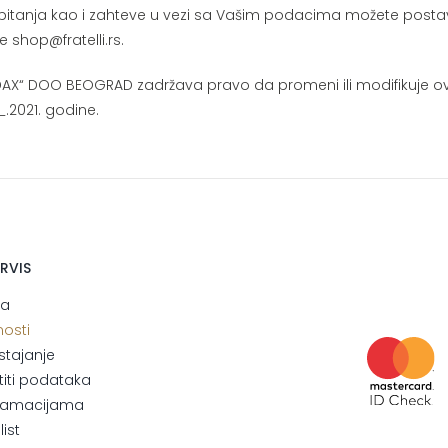
pitanja kao i zahteve u vezi sa Vašim podacima možete posta
e shop@fratelli.rs.
AX“ DOO BEOGRAD zadržava pravo da promeni ili modifikuje ovu 
_.2021. godine.
ERVIS
ja
nosti
stajanje
štiti podataka
eklamacijama
ist