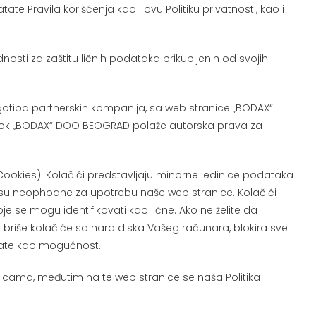
e Pravila korišćenja kao i ovu Politiku privatnosti, kao i
sti za zaštitu ličnih podataka prikupljenih od svojih
ogotipa partnerskih kompanija, sa web stranice „BODAX“
, dok „BODAX“ DOO BEOGRAD polaže autorska prava za
Cookies). Kolačići predstavljaju minorne jedinice podataka
e su neophodne za upotrebu naše web stranice. Kolačići
oje se mogu identifikovati kao lične. Ako ne želite da
 briše kolačiće sa hard diska Vašeg računara, blokira sve
 imate kao mogućnost.
anicama, međutim na te web stranice se naša Politika