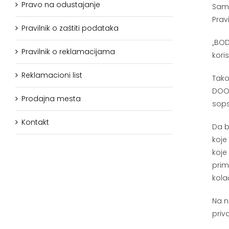
Pravo na odustajanje
Samo
Prav
Pravilnik o zaštiti podataka
„BOD
Pravilnik o reklamacijama
kori
Reklamacioni list
Tako
DOO 
Prodajna mesta
sops
Kontakt
Da b
koje
koje
prim
kola
Na n
priv