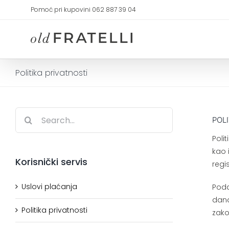
Skip
Pomoć pri kupovini 062 887 39 04
to
content
Politika privatnosti
Search
POL
for:
Poli
kao 
Korisnički servis
regi
Uslovi plaćanja
Poda
dana
Politika privatnosti
zak