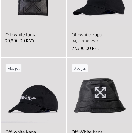
Off-white torba
Off-white kapa
79,500.00
RSD
34,500.00
RSD
Originalna
Trenutna
27,600.00
RSD
cena
cena
je
je:
Akcija!
Akcija!
bila:
27,600.00 RSD.
34,500.00 RSD.
Off-white kapa
Off-White kapa