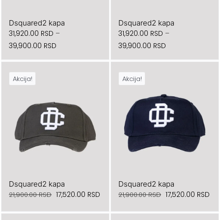
Dsquared2 kapa
Dsquared2 kapa
31,920.00
RSD
–
31,920.00
RSD
–
Raspon
Raspon
39,900.00
RSD
39,900.00
RSD
cena:
cena:
od
od
Akcija!
Akcija!
31,920.00 RSD
31,920.00 RSD
do
do
39,900.00 RSD
39,900.00 RSD
Dsquared2 kapa
Dsquared2 kapa
Originalna
Trenutna
Originalna
Tr
17,520.00
RSD
17,520.00
RSD
21,900.00
RSD
21,900.00
RSD
cena
cena
cena
ce
je
je:
je
je: