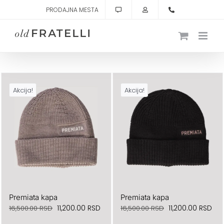
Skip
PRODAJNA MESTA
to
content
Akcija!
Akcija!
Premiata kapa
Premiata kapa
Originalna
Trenutna
Originalna
Tre
11,200.00
RSD
11,200.00
RSD
16,500.00
RSD
16,500.00
RSD
cena
cena
cena
ce