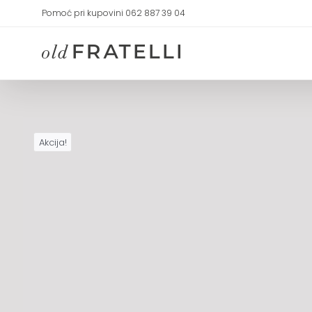
Skip
Pomoć pri kupovini 062 887 39 04
to
content
Akcija!