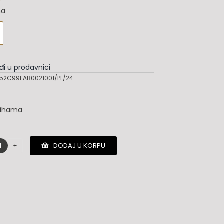
na
đi u prodavnici
52C99FAB0021001/PL/24
lihama
DODAJ U KORPU
Off-
white
kapa
količina