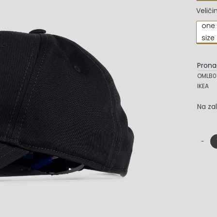
Veliči
one

size
Prona
OMLB0
IKEA
Na za