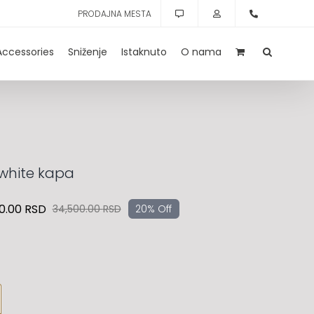
PRODAJNA MESTA
Accessories
Sniženje
Istaknuto
O nama
white kapa
0.00
RSD
34,500.00
RSD
20% Off
Originalna
Trenutna
cena
cena
je
je:
bila:
27,600.00 RSD.
34,500.00 RSD.