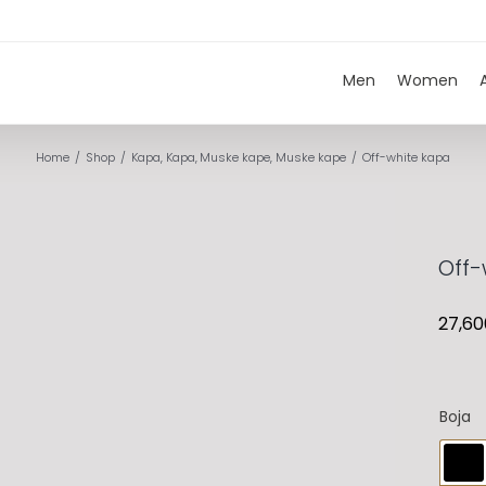
Men
Women
Home
Shop
Kapa
Kapa
Muske kape
Muske kape
Off-white kapa
Off-
27,60
Boja
