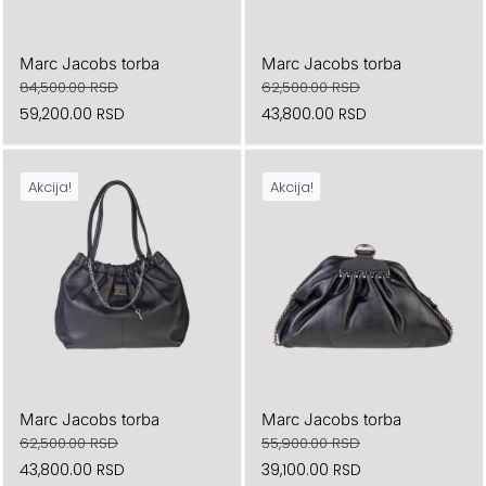
Marc Jacobs torba
Marc Jacobs torba
84,500.00
RSD
62,500.00
RSD
Originalna
Trenutna
Originalna
Trenutna
59,200.00
RSD
43,800.00
RSD
cena
cena
cena
cena
je
je:
je
je:
Akcija!
Akcija!
bila:
59,200.00 RSD.
bila:
43,800.00 RSD.
84,500.00 RSD.
62,500.00 RSD.
Marc Jacobs torba
Marc Jacobs torba
62,500.00
RSD
55,900.00
RSD
Originalna
Trenutna
Originalna
Trenutna
43,800.00
RSD
39,100.00
RSD