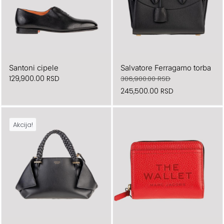
Santoni cipele
Salvatore Ferragamo torba
129,900.00
RSD
306,900.00
RSD
Originalna
Trenutna
245,500.00
RSD
cena
cena
je
je:
Akcija!
bila:
245,500.00 RSD
306,900.00 RSD.