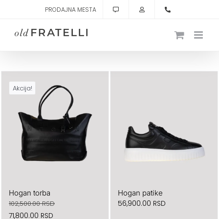
Skip
PRODAJNA MESTA
to
content
Akcija!
Hogan torba
Hogan patike
56,900.00
RSD
102,500.00
RSD
Originalna
Trenutna
71,800.00
RSD