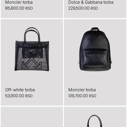
Moncler torba
Dolce & Gabbana torba
Originalna
Trenutna
85,800.00
RSD
229,500.00
RSD
cena
cena
je
je:
bila:
85,800.00 RSD.
122,500.00 RSD.
Off-white torba
Moncler torba
Originalna
Trenutna
53,900.00
RSD
139,700.00
RSD
cena
cena
je
je:
bila:
139,700.00 RSD.
199,500.00 RSD.