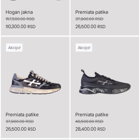
Hogan jakna
Premiata patike
157,500.00
RSD
37,900.00
RSD
Originalna
Trenutna
Originalna
Trenutna
110,300.00
RSD
26,500.00
RSD
cena
cena
cena
cena
je
je:
je
je:
Akcija!
Akcija!
bila:
110,300.00 RSD.
bila:
26,500.00 RSD.
157,500.00 RSD.
37,900.00 RSD.
Premiata patike
Premiata patike
37,900.00
RSD
40,500.00
RSD
Originalna
Trenutna
Originalna
Trenutna
26,500.00
RSD
28,400.00
RSD
cena
cena
cena
cena