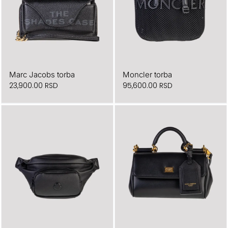
Marc Jacobs torba
Moncler torba
Originalna
Trenutna
23,900.00
RSD
95,600.00
RSD
cena
cena
je
je:
bila:
95,600.00 RSD.
136,500.00 RSD.