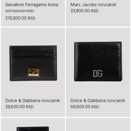
Salvatore Ferragamo torba
Marc Jacobs novcanik
23,900.00
RSD
337,900.00
RSD
Originalna
Trenutna
270,300.00
RSD
cena
cena
je
je:
bila:
270,300.00 RSD.
337,900.00 RSD.
Dolce & Gabbana novcanik
Dolce & Gabbana novcanik
29,500.00
RSD
56,500.00
RSD