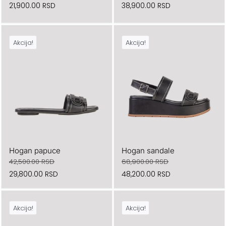
21,900.00
RSD
38,900.00
RSD
Akcija!
Akcija!
Hogan papuce
Hogan sandale
42,500.00
RSD
68,900.00
RSD
Originalna
Trenutna
Originalna
Trenutna
29,800.00
RSD
48,200.00
RSD
cena
cena
cena
cena
je
je:
je
je:
Akcija!
Akcija!
bila:
29,800.00 RSD.
bila:
48,200.00 RSD.
42,500.00 RSD.
68,900.00 RSD.