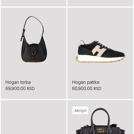
cena
cena
je
je:
bila:
71,800.00 RSD.
102,500.00 RSD.
Hogan torba
Hogan patike
69,900.00
RSD
60,900.00
RSD
Akcija!