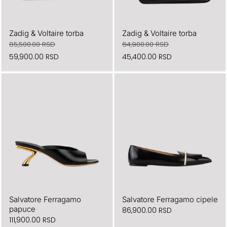
Zadig & Voltaire torba
Zadig & Voltaire torba
85,500.00
RSD
64,900.00
RSD
Originalna
Trenutna
Originalna
Trenutna
59,900.00
RSD
45,400.00
RSD
cena
cena
cena
cena
je
je:
je
je:
bila:
59,900.00 RSD.
bila:
45,400.00 RSD.
85,500.00 RSD.
64,900.00 RSD.
Salvatore Ferragamo
Salvatore Ferragamo cipele
papuce
86,900.00
RSD
111,900.00
RSD