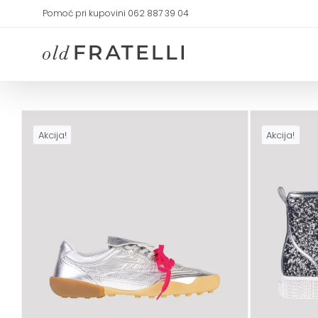
Skip
Pomoć pri kupovini 062 887 39 04
to
content
Akcija!
Akcija!