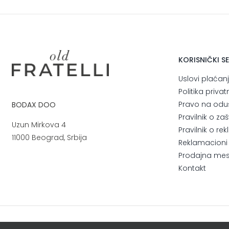
je
je:
bila:
79,300.00 RSD.
123,900.00 RSD.
KORISNIČKI S
Uslovi plaćan
Politika privat
Pravo na odu
BODAX DOO
Pravilnik o za
Uzun Mirkova 4
Pravilnik o r
11000 Beograd, Srbija
Reklamacioni l
Prodajna me
Kontakt
© 2026. All Rights Reserved.
Blur
WebServis