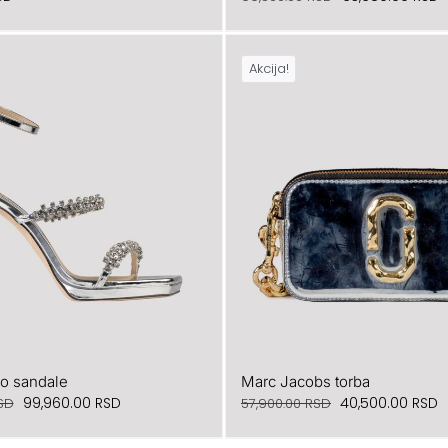
cena
c
je
je
Akcija!
bila:
6
99,500.00 RSD.
o sandale
Marc Jacobs torba
Originalna
Trenutna
Originalna
T
99,960.00
RSD
40,500.00
RSD
SD
57,900.00
RSD
cena
cena
cena
c