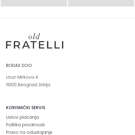
cena
cena
cena
cena
je
je:
je
je:
bila:
110,300.00 RSD.
bila:
90,900.00 RSD.
157,500.00 RSD.
129,900.00 RSD.
BODAX DOO
Uzun Mirkova 4
11000 Beograd, Srbija
KORISNIČKI SERVIS
Uslovi plaćanja
Politika privatnosti
Pravo na odustajanje