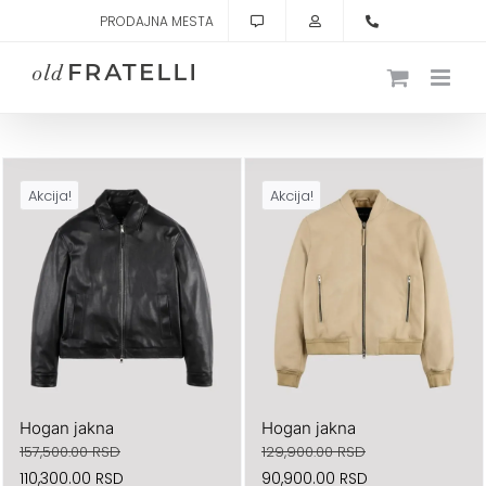
Skip
PRODAJNA MESTA
to
content
Akcija!
Akcija!
Hogan jakna
Hogan jakna
157,500.00
RSD
129,900.00
RSD
Originalna
Trenutna
Originalna
Trenutna
110,300.00
RSD
90,900.00
RSD