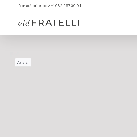
Skip
Pomoć pri kupovini 062 887 39 04
to
content
Akcija!