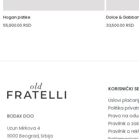
Hogan patike
Dolce & Gabban
55,900.00
RSD
33,500.00
RSD
KORISNIČKI S
Uslovi plaćan
Politika privat
Pravo na odu
BODAX DOO
Pravilnik o za
Uzun Mirkova 4
Pravilnik o r
11000 Beograd, Srbija