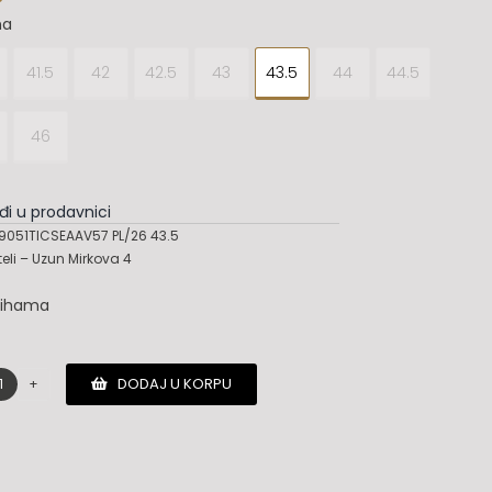
na
41.5
42
42.5
43
43.5
44
44.5
46
đi u prodavnici
051TICSEAAV57 PL/26 43.5
teli – Uzun Mirkova 4
lihama
DODAJ U KORPU
Santoni
cipele
količina