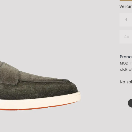
Veliči
41

45
Prona
MGDT19
oldFra
Na za