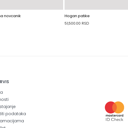
a novcanik
Hogan patike
51,500.00
RSD
ERVIS
ja
nosti
stajanje
štiti podataka
eklamacijama