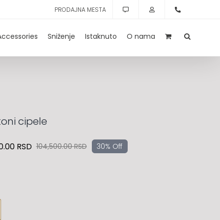
PRODAJNA MESTA
Accessories
Sniženje
Istaknuto
O nama
oni cipele
0.00
RSD
104,500.00
RSD
30% Off
Originalna
Trenutna
cena
cena
je
je:
bila:
73,200.00 RSD.
104,500.00 RSD.