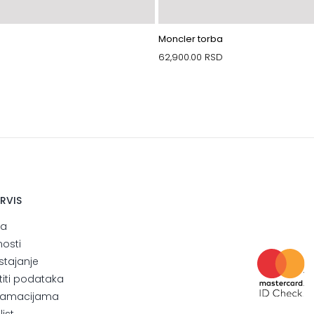
Moncler torba
62,900.00
RSD
ERVIS
ja
nosti
stajanje
štiti podataka
eklamacijama