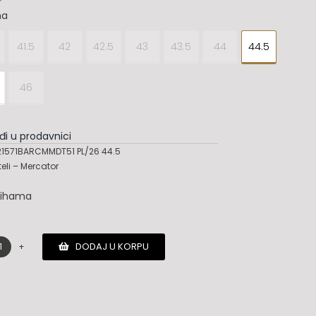
na
41.5
42
42.5
43
43.5
44
44.5
46
đi u prodavnici
1571BARCMMDT51 PL/26 44.5
teli – Mercator
lihama
DODAJ U KORPU
Santoni
cipele
količina