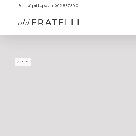
Skip
Pomoć pri kupovini 062 887 39 04
to
content
Akcija!