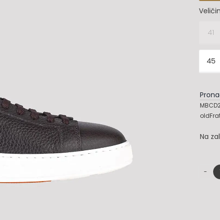
Veliči
41

45
Prona
MBCD2
oldFra
Na za