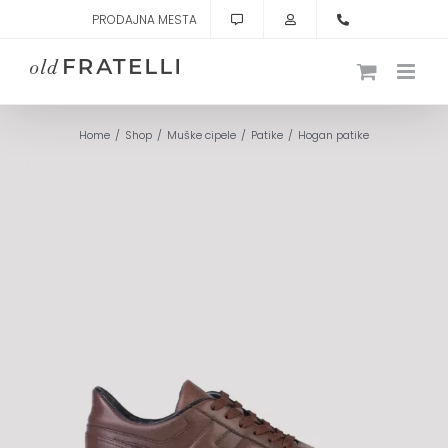
Skip
PRODAJNA MESTA
to
content
Home
Shop
Muške cipele
Patike
Hogan patike