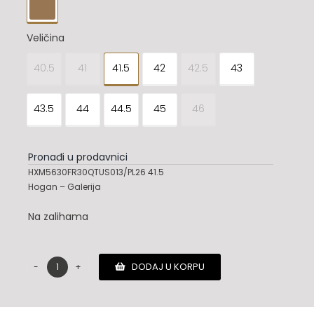

Veličina
40.5
41
41.5
42
42.5
43

43.5
44
44.5
45
46
Pronađi u prodavnici
HXM5630FR30QTUS013/PL26 41.5
Hogan – Galerija
Na zalihama
DODAJ U KORPU
Hogan
patike
količina