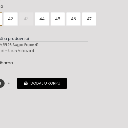
na
42
43
44
45
46
47
đi u prodavnici
M/PL26 Sugar Paper 41
teli – Uzun Mirkova 4
lihama
DODAJ U KORPU
Pro-
Keds
patike
količina