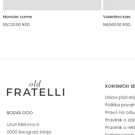
Moncler cizme
Valentino kais
55,720.00
RSD
58,500.00
RSD
KORISNIČKI S
Uslovi plaćan
Politika privat
Pravo na odu
BODAX DOO
Pravilnik o za
Uzun Mirkova 4
Pravilnik o r
11000 Beograd, Srbija