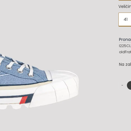
Veliči
41

Prona
I225CL
oldFra
Na za