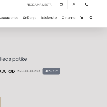
PRODAJNA MESTA
Accessories
Sniženje
Istaknuto
O nama
Keds patike
0.00
RSD
25,900.00
RSD
40% Off
Originalna
Trenutna
cena
cena
je
je:
bila:
15,500.00 RSD.
25,900.00 RSD.