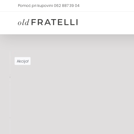
Skip
Pomoć pri kupovini 062 887 39 04
to
content
Akcija!