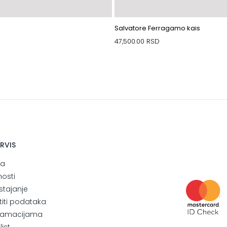
Salvatore Ferragamo kais
47,500.00
RSD
ERVIS
ja
nosti
stajanje
štiti podataka
eklamacijama