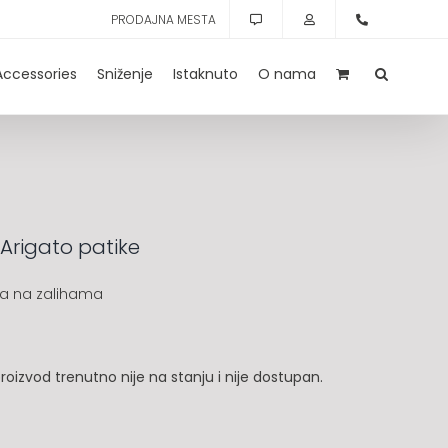
PRODAJNA MESTA
Accessories
Sniženje
Istaknuto
O nama
 Arigato patike
a na zalihama
roizvod trenutno nije na stanju i nije dostupan.