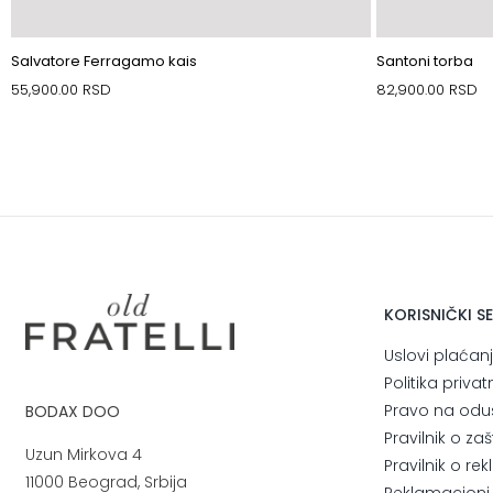
Salvatore Ferragamo kais
Santoni torba
55,900.00
RSD
82,900.00
RSD
KORISNIČKI S
Uslovi plaćan
Politika privat
Pravo na odu
BODAX DOO
Pravilnik o za
Uzun Mirkova 4
Pravilnik o r
11000 Beograd, Srbija