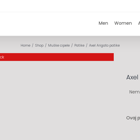
Men
Women
Home
Shop
Muške cipele
Patike
Axel Arigato patike
ock
Axel
Nem
Ovaj p