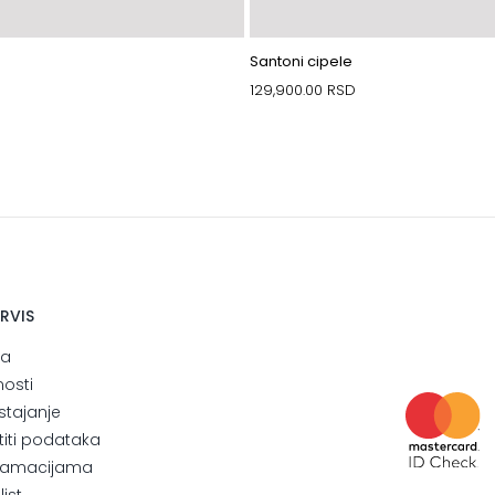
Santoni cipele
129,900.00
RSD
ERVIS
ja
nosti
stajanje
štiti podataka
eklamacijama