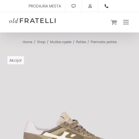
Skip
PRODAJNA MESTA
to
content
Home
Shop
Muške cipele
Patike
Premiata patike
Akcija!