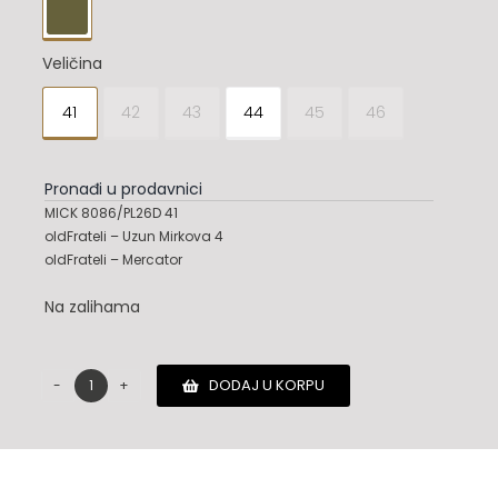

Veličina
41
42
43
44
45
46

Pronađi u prodavnici
MICK 8086/PL26D 41
oldFrateli – Uzun Mirkova 4
oldFrateli – Mercator
Na zalihama
DODAJ U KORPU
Premiata
patike
količina