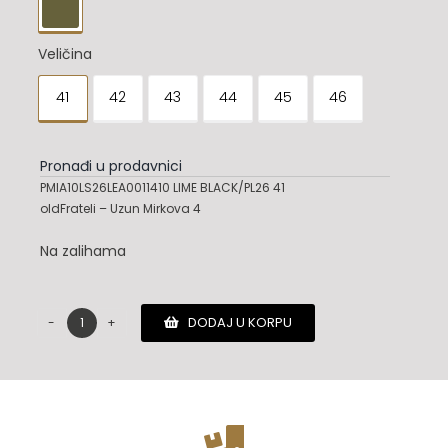

Veličina
41
42
43
44
45
46

Pronađi u prodavnici
PMIA10LS26LEA0011410 LIME BLACK/PL26 41
oldFrateli – Uzun Mirkova 4
Na zalihama
DODAJ U KORPU
Palm
Angels
patike
količina