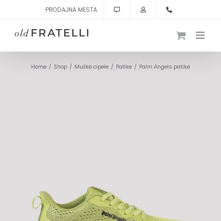
Skip
PRODAJNA MESTA
to
content
Home
Shop
Muške cipele
Patike
Palm Angels patike