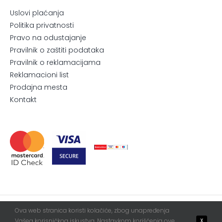
Uslovi plaćanja
Politika privatnosti
Pravo na odustajanje
Pravilnik o zaštiti podataka
Pravilnik o reklamacijama
Reklamacioni list
Prodajna mesta
Kontakt
Ova web stranica koristi kolačiće, zbog unapređenja
© 2026. All Rights Reserved.
Blur
WebServis
Vašeg korisničkog iskustva. Nastavkom korišćenja ove
X