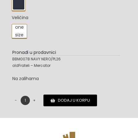

Veličina
one

size
Pronađi u prodavnici
BBM0078 NAVY NERO/PL26
oldFrateli – Mercator
Na zalihama
DODAJ U KORPU
Dsquared2
torba
količina