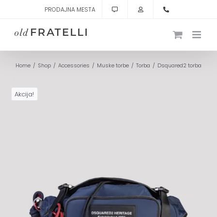
Skip
PRODAJNA MESTA
to
content
Home
Shop
Accessories
Muske torbe
Torba
Dsquared2 torba
Akcija!