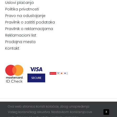
Uslovi plaćanja
Politika privatnosti
Pravo na odustajanje
Pravilnik o zaštiti podataka
Pravilnik o reklamacijama
Reklamacioni list
Prodajna mesta
Kontakt
Ova web stranica koristi kolačiće, zbog unapređenja
© 2026. All Rights Reserved.
Blur
WebServis
Vašeg korisničkog iskustva. Nastavkom korišćenja ove
X