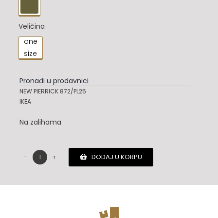

Veličina
one

size
Pronađi u prodavnici
NEW PIERRICK 872/PL25
IKEA
Na zalihama
DODAJ U KORPU
Moncler
torba
količina