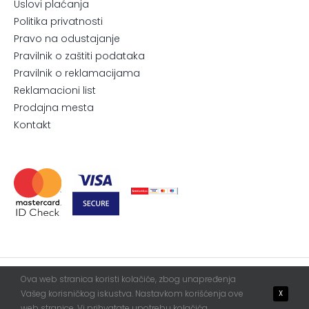
Uslovi plaćanja
Politika privatnosti
Pravo na odustajanje
Pravilnik o zaštiti podataka
Pravilnik o reklamacijama
Reklamacioni list
Prodajna mesta
Kontakt
Ova web stranica koristi kolačiće, zbog unapređenja
© 2026. All Rights Reserved.
Blur
WebServis
Vašeg korisničkog iskustva. Nastavkom korišćenja ove
X
web stranice, Vi prihvatate upotrebu kolačića.