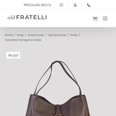
Skip
PRODAJNA MESTA
to
content
Home
Shop
Accessories
Zenske torbe
Torba
Salvatore Ferragamo torba
Akcija!