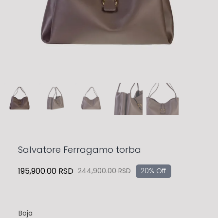
Salvatore Ferragamo torba
195,900.00
RSD
244,900.00
RSD
20% Off
Originalna
Trenutna
cena
cena
je
je:
bila:
195,900.00 RSD.
Boja