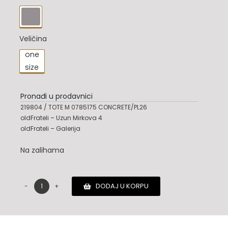
244,900.00 RSD.

Veličina
one

size
Pronađi u prodavnici
219804 / TOTE M 0785175 CONCRETE/PL26
oldFrateli – Uzun Mirkova 4
oldFrateli – Galerija
Na zalihama
DODAJ U KORPU
Salvatore
Ferragamo
torba
količina