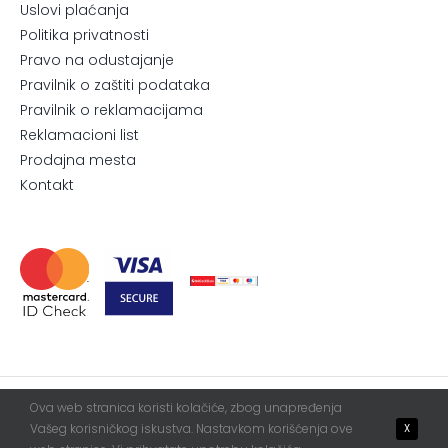
Uslovi plaćanja
Politika privatnosti
Pravo na odustajanje
Pravilnik o zaštiti podataka
Pravilnik o reklamacijama
Reklamacioni list
Prodajna mesta
Kontakt
Ova web stranica koristi kolačiće, zbog unapređenja
© 2026. All Rights Reserved.
Blur
WebServis
Vašeg korisničkog iskustva. Nastavkom korišćenja ove
X