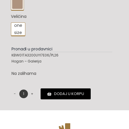

Veličina
one

size
Pronađi u prodavnici
KBW01TA3200UYI7E06/PL26
Hogan – Galerija
Na zalihama
DODAJ U KORPU
Hogan
torba
količina