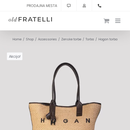
Skip
PRODAJNA MESTA
to
content
Home
Shop
Accessories
Zenske torbe
Torba
Hogan torba
Akcija!