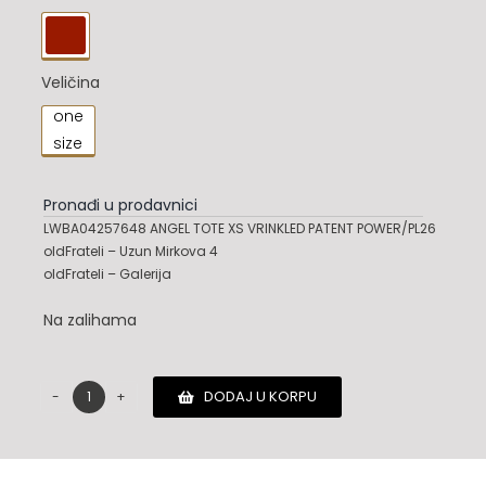
58,900.00 RSD.

Veličina
one

size
Pronađi u prodavnici
LWBA04257648 ANGEL TOTE XS VRINKLED PATENT POWER/PL26
oldFrateli – Uzun Mirkova 4
oldFrateli – Galerija
Na zalihama
DODAJ U KORPU
Zadig
&
Voltaire
torba