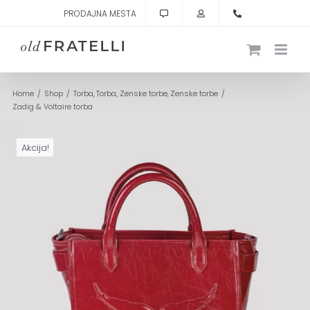
Skip
PRODAJNA MESTA
to
content
Home
Shop
Torba
Torba
Zenske torbe
Zenske torbe
Zadig & Voltaire torba
Akcija!