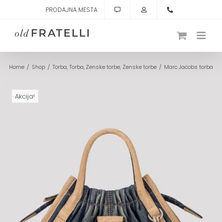
Skip
PRODAJNA MESTA
to
content
Home
Shop
Torba
Torba
Zenske torbe
Zenske torbe
Marc Jacobs torba
Akcija!