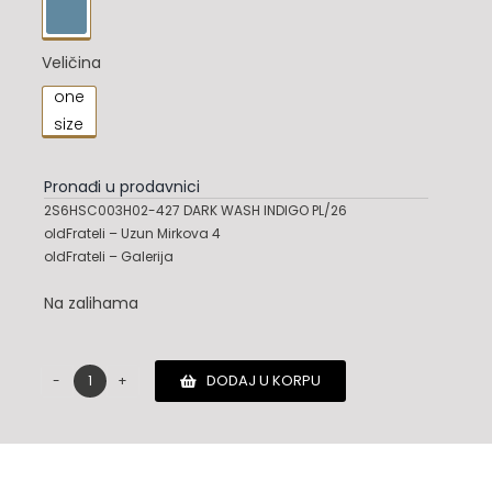

Veličina
one

size
Pronađi u prodavnici
2S6HSC003H02-427 DARK WASH INDIGO PL/26
oldFrateli – Uzun Mirkova 4
oldFrateli – Galerija
Na zalihama
DODAJ U KORPU
Marc
Jacobs
torba
količina