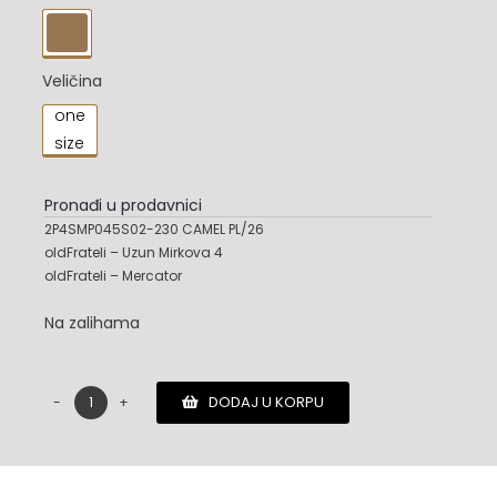

Veličina
one

size
Pronađi u prodavnici
2P4SMP045S02-230 CAMEL PL/26
oldFrateli – Uzun Mirkova 4
oldFrateli – Mercator
Na zalihama
DODAJ U KORPU
Marc
Jacobs
novcanik
količina