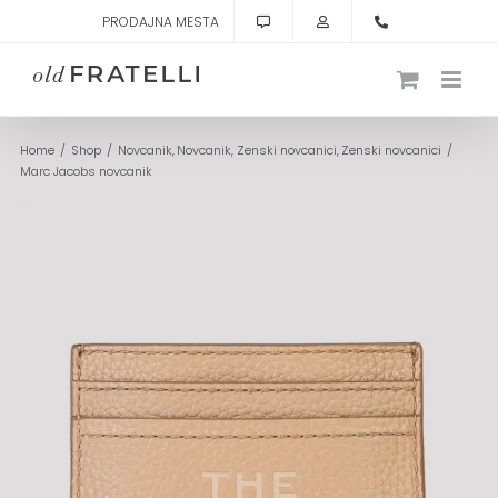
Skip
PRODAJNA MESTA
to
content
Home
Shop
Novcanik
Novcanik
Zenski novcanici
Zenski novcanici
Marc Jacobs novcanik