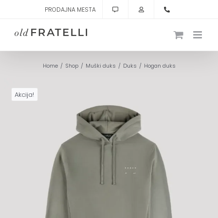
Skip
PRODAJNA MESTA
to
content
Home
Shop
Muški duks
Duks
Hogan duks
Akcija!