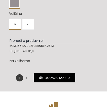

Veličina
M
XL

Pronađi u prodavnici
KQMB5522290ZFUB805/PL26 M
Hogan – Galerija
Na zalihama
DODAJ U KORPU
Hogan
duks
količina