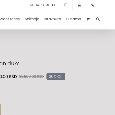
PRODAJNA MESTA
Accessories
Sniženje
Istaknuto
O nama
an duks
0.00
RSD
35,500.00
RSD
30% Off
Originalna
Trenutna
cena
cena
je
je:
bila:
24,900.00 RSD.
35,500.00 RSD.