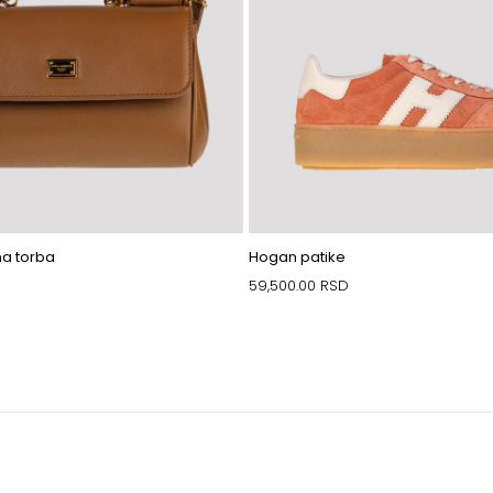
a torba
Hogan patike
59,500.00
RSD