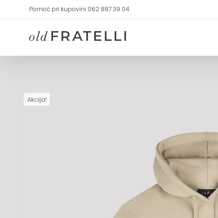
Skip
Pomoć pri kupovini 062 887 39 04
to
content
Akcija!