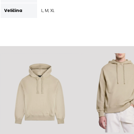
Veličina
L
,
M
,
XL