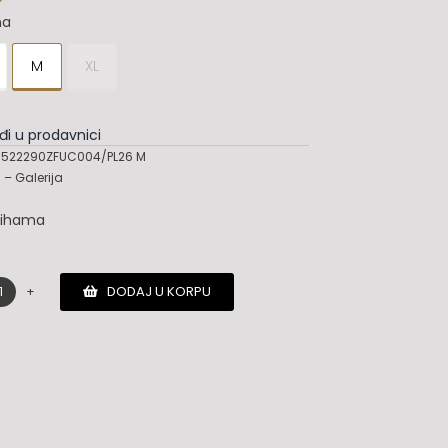
na
M
XL
đi u prodavnici
522290ZFUC004/PL26 M
– Galerija
lihama
DODAJ U KORPU
Hogan
duks
količina