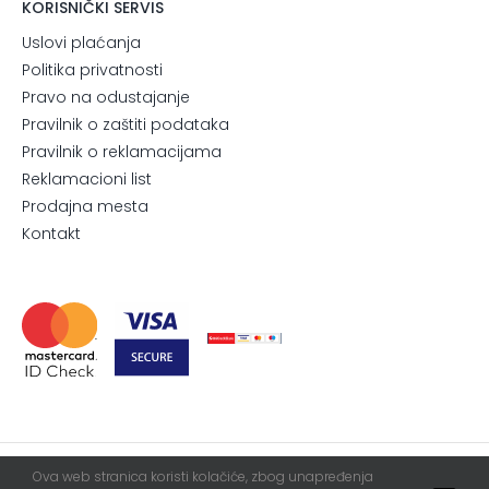
KORISNIČKI SERVIS
Uslovi plaćanja
Politika privatnosti
Pravo na odustajanje
Pravilnik o zaštiti podataka
Pravilnik o reklamacijama
Reklamacioni list
Prodajna mesta
Kontakt
Ova web stranica koristi kolačiće, zbog unapređenja
© 2026. All Rights Reserved.
Blur
WebServis