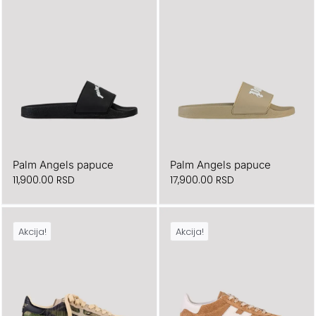
je
je:
bila:
45,500.00 RSD.
56,900.00 RSD.
Palm Angels papuce
Palm Angels papuce
11,900.00
RSD
17,900.00
RSD
Akcija!
Akcija!