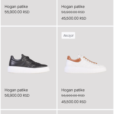
Hogan patike
Hogan patike
55,900.00
RSD
56,900.00
RSD
Originalna
Trenutna
45,500.00
RSD
cena
cena
je
je:
Akcija!
bila:
45,500.00 RSD.
56,900.00 RSD.
Hogan patike
Hogan patike
56,900.00
RSD
56,900.00
RSD
Originalna
Trenutna
45,500.00
RSD
cena
cena