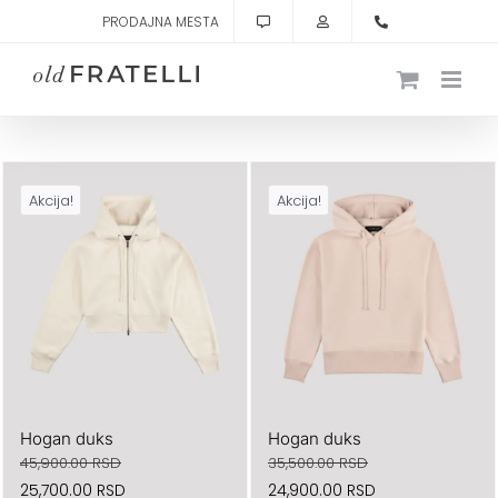
Skip
PRODAJNA MESTA
to
content
Akcija!
Akcija!
Hogan duks
Hogan duks
45,900.00
RSD
35,500.00
RSD
Originalna
Trenutna
Originalna
Trenutna
25,700.00
RSD
24,900.00
RSD