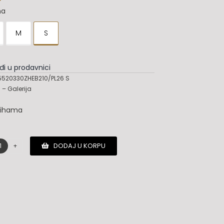
na
M
S
đi u prodavnici
520330ZHEB210/PL26 S
– Galerija
lihama
DODAJ U KORPU
Hogan
duks
količina