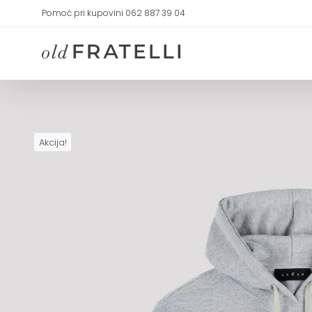
Skip
Pomoć pri kupovini 062 887 39 04
to
content
Akcija!