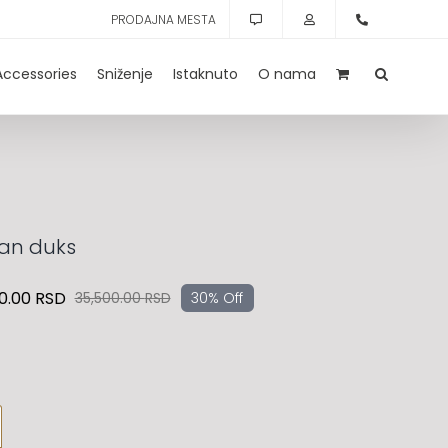
PRODAJNA MESTA
Accessories
Sniženje
Istaknuto
O nama
an duks
0.00
RSD
35,500.00
RSD
30% Off
Originalna
Trenutna
cena
cena
je
je:
bila:
24,900.00 RSD.
35,500.00 RSD.