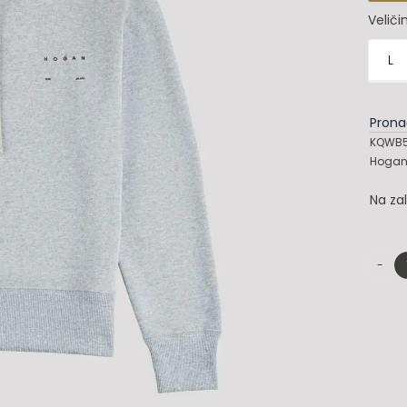
Veliči
L

Prona
KQWB5
Hogan 
Na za