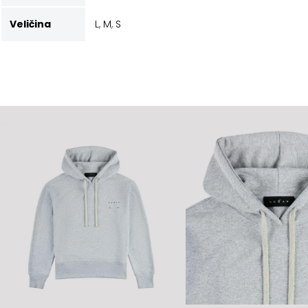
Veličina
L
,
M
,
S