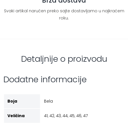
Brza dostava
Svaki artikal naručen preko sajte dostavljamo u najkraćem
roku.
Detaljnije o proizvodu
Dodatne informacije
Boja
Bela
Veličina
41
,
42
,
43
,
44
,
45
,
46
,
47