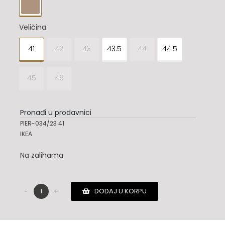

Veličina
41
42
43
43.5
44
44.5

45
46
Pronađi u prodavnici
PIER-034/23 41
IKEA
Na zalihama
DODAJ U KORPU
Moncler
cipele
količina