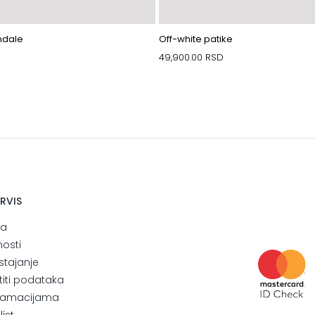
ndale
Off-white patike
49,900.00
RSD
ERVIS
ja
nosti
stajanje
štiti podataka
eklamacijama