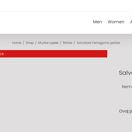
Men
Women
Home
Shop
Muške cipele
Patike
Salvatore Ferragamo patike
ock
Salv
Nem
Ovaj p