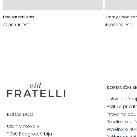
Dsquared2 kais
Jimmy Choo sa
37,900.00
RSD
112,900.00
RSD
KORISNIČKI S
Uslovi plaćan
Politika privat
Pravo na odu
BODAX DOO
Pravilnik o za
Uzun Mirkova 4
Pravilnik o r
11000 Beograd, Srbija