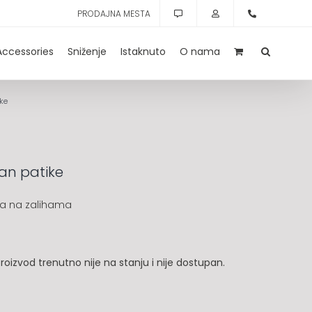
PRODAJNA MESTA
Accessories
Sniženje
Istaknuto
O nama
ke
an patike
a na zalihama
roizvod trenutno nije na stanju i nije dostupan.