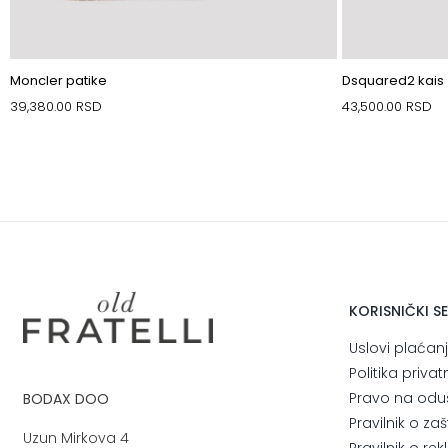
Moncler patike
Dsquared2 kais
39,380.00
RSD
43,500.00
RSD
KORISNIČKI S
Uslovi plaćan
Politika privat
Pravo na odu
BODAX DOO
Pravilnik o za
Uzun Mirkova 4