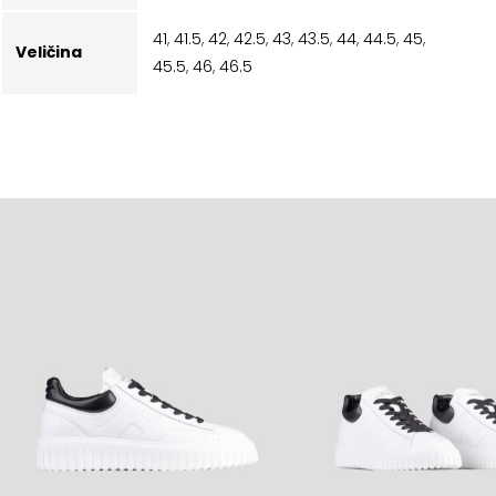
41
,
41.5
,
42
,
42.5
,
43
,
43.5
,
44
,
44.5
,
45
,
Veličina
45.5
,
46
,
46.5