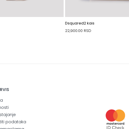
Dsquared2 kais
22,900.00
RSD
ERVIS
ja
nosti
stajanje
štiti podataka