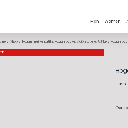
Men
Women
ome
Shop
Hogan muške patike
Hogan patike
Muške cipele
Patike
Hogan pati
ock
Hog
Nem
Ovaj p