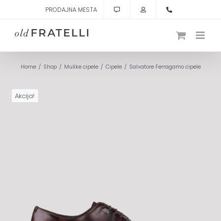
Skip
PRODAJNA MESTA
to
content
Home
Shop
Muške cipele
Cipele
Salvatore Ferragamo cipele
Akcija!