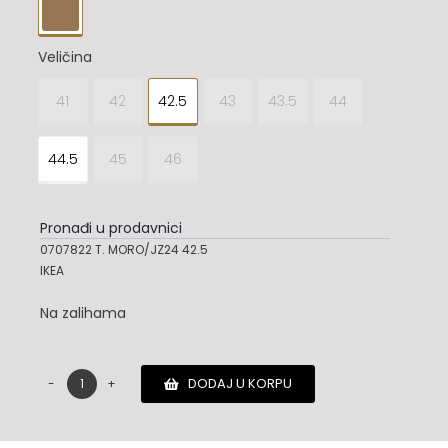

Veličina
41
42
42.5
43
43.5
44

44.5
45
46
Pronađi u prodavnici
0707822 T. MORO/JZ24 42.5
IKEA
Na zalihama
DODAJ U KORPU
Salvatore
Ferragamo
cipele