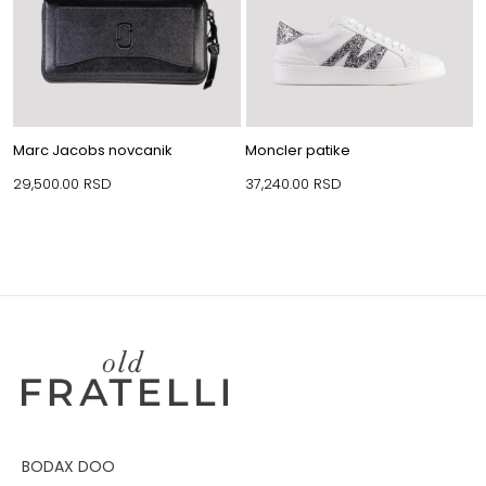
Marc Jacobs novcanik
Moncler patike
29,500.00
RSD
37,240.00
RSD
BODAX DOO