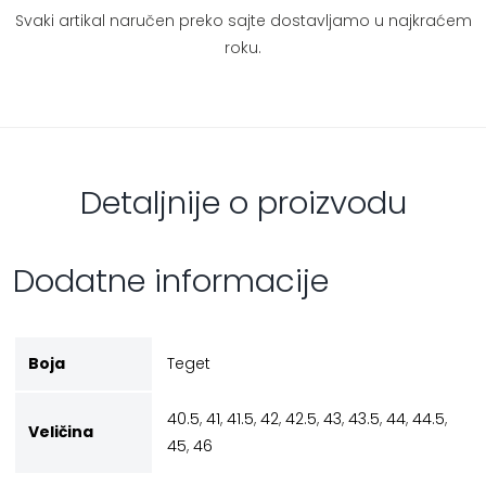
Svaki artikal naručen preko sajte dostavljamo u najkraćem
roku.
Detaljnije o proizvodu
Dodatne informacije
Boja
Teget
40.5
,
41
,
41.5
,
42
,
42.5
,
43
,
43.5
,
44
,
44.5
,
Veličina
45
,
46