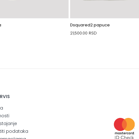
a
Dsquared2 papuce
21,500.00
RSD
ERVIS
ja
nosti
stajanje
štiti podataka