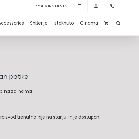
PRODAJNA MESTA
Accessories
Sniženje
Istaknuto
O nama
an patike
a na zalihama
roizvod trenutno nije na stanju i nije dostupan.