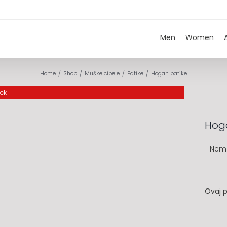
Men
Women
Home
Shop
Muške cipele
Patike
Hogan patike
ock
Hog
Nem
Ovaj p