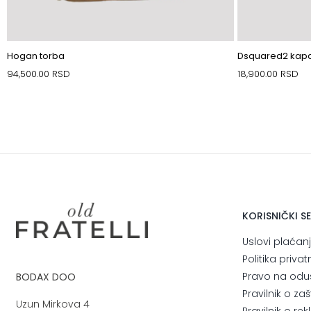
Hogan torba
Dsquared2 kap
94,500.00
RSD
18,900.00
RSD
KORISNIČKI S
Uslovi plaćan
Politika privat
Pravo na odu
BODAX DOO
Pravilnik o za
Uzun Mirkova 4