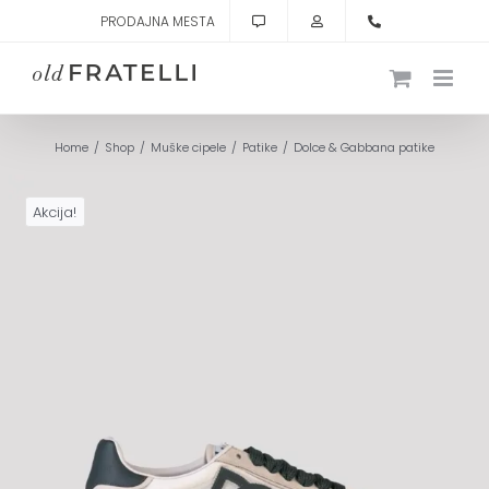
Skip
PRODAJNA MESTA
to
content
Home
Shop
Muške cipele
Patike
Dolce & Gabbana patike
Akcija!