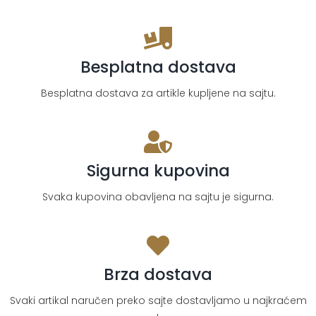
patike
količina
Besplatna dostava
Besplatna dostava za artikle kupljene na sajtu.
Sigurna kupovina
Svaka kupovina obavljena na sajtu je sigurna.
Brza dostava
Svaki artikal naručen preko sajte dostavljamo u najkraćem