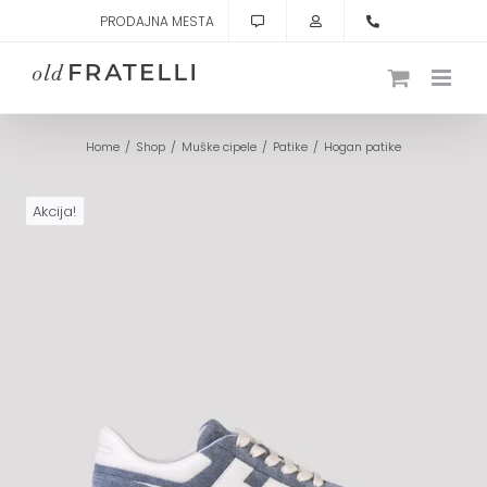
Skip
PRODAJNA MESTA
to
content
Home
Shop
Muške cipele
Patike
Hogan patike
Akcija!