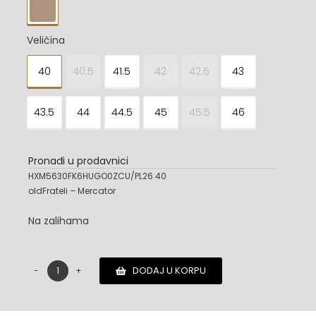

Veličina
40
40.5
41.5
42
42.5
43

43.5
44
44.5
45
45.5
46
Pronađi u prodavnici
HXM5630FK6HUGO0ZCU/PL26 40
oldFrateli – Mercator
Na zalihama
DODAJ U KORPU
Hogan
patike
količina