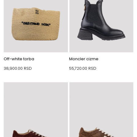
Off-white torba
Moncler cizme
38,900.00
RSD
55,720.00
RSD