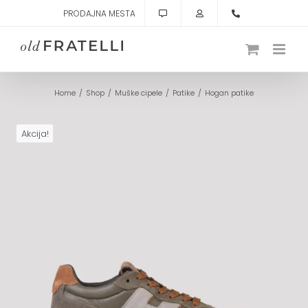
Skip
PRODAJNA MESTA
to
content
Home
Shop
Muške cipele
Patike
Hogan patike
Akcija!