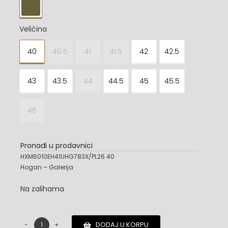

Veličina
40
40.5
41
41.5
42
42.5

43
43.5
44
44.5
45
45.5
46
Pronađi u prodavnici
HXM6010EH41UHG783X/PL26 40
Hogan – Galerija
Na zalihama
DODAJ U KORPU