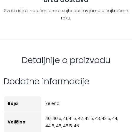
Svaki artikal naručen preko sajte dostavljamo u najkraćem
roku.
Detaljnije o proizvodu
Dodatne informacije
Boja
Zelena
40
,
40.5
,
41
,
41.5
,
42
,
42.5
,
43
,
43.5
,
44
,
Veličina
44.5
,
45
,
45.5
,
46