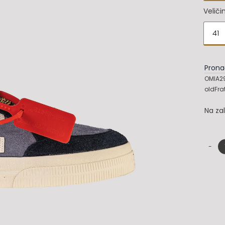
Veliči
41

Prona
OMIA29
oldFra
Na za