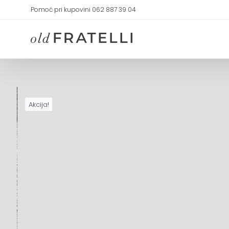
Skip
Pomoć pri kupovini 062 887 39 04
to
content
Akcija!