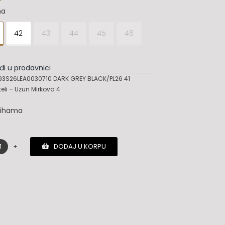
na
42
43
44
45
46
đi u prodavnici
3S26LEA0030710 DARK GREY BLACK/PL26 41
teli – Uzun Mirkova 4
lihama
DODAJ U KORPU
Off-
white
patike
količina