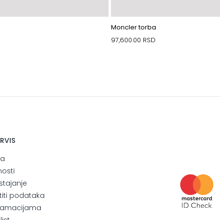
Moncler torba
97,600.00
RSD
ERVIS
ja
nosti
stajanje
štiti podataka
eklamacijama