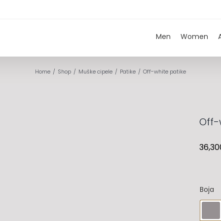
Men
Women
Home
Shop
Muške cipele
Patike
Off-white patike
Off-
36,30
Boja
