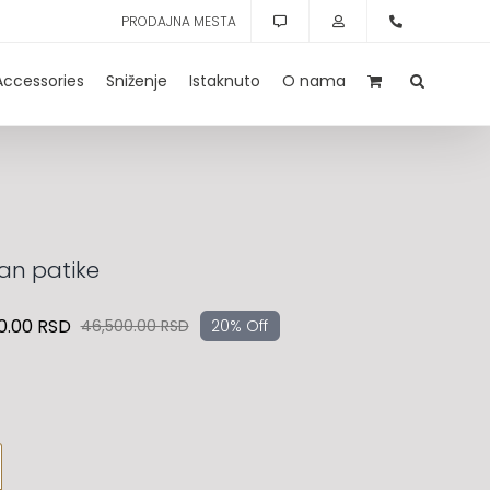
PRODAJNA MESTA
Accessories
Sniženje
Istaknuto
O nama
an patike
0.00
RSD
46,500.00
RSD
20% Off
Originalna
Trenutna
cena
cena
je
je:
bila:
37,200.00 RSD.
46,500.00 RSD.