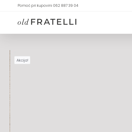
Skip
Pomoć pri kupovini 062 887 39 04
to
content
Akcija!