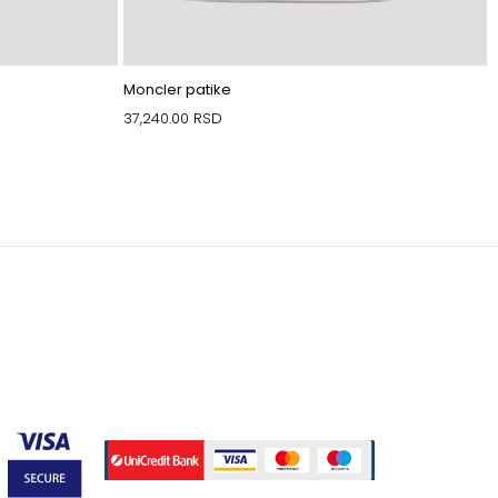
Moncler patike
37,240.00
RSD