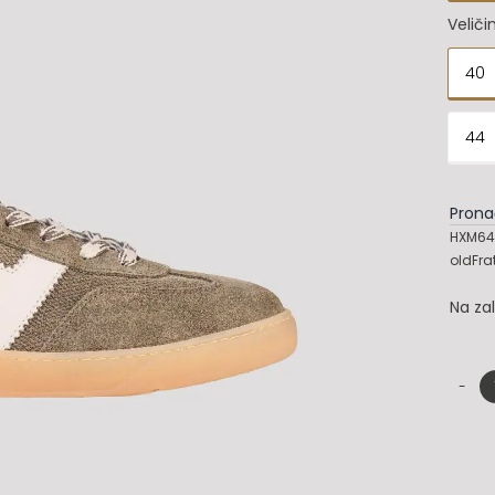
Veliči
40

44
Prona
HXM64
oldFra
Na za