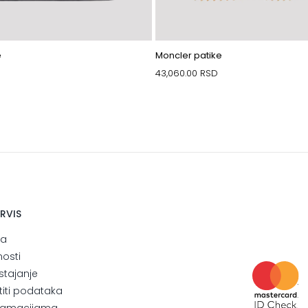
e
Moncler patike
43,060.00
RSD
ERVIS
ja
nosti
stajanje
štiti podataka