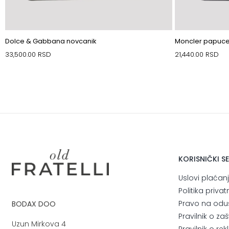
Dolce & Gabbana novcanik
Moncler papuc
33,500.00
RSD
21,440.00
RSD
KORISNIČKI S
Uslovi plaćan
Politika privat
Pravo na odu
BODAX DOO
Pravilnik o za
Uzun Mirkova 4