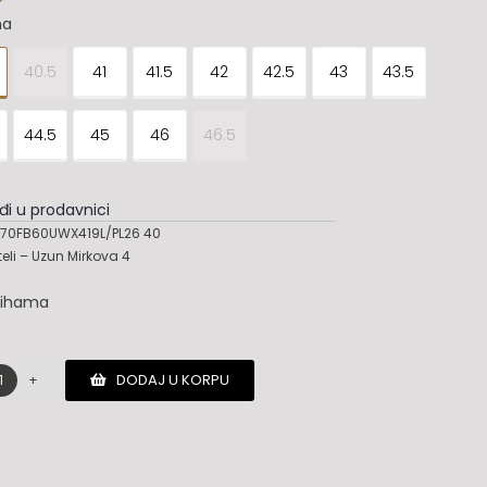
na
40.5
41
41.5
42
42.5
43
43.5
44.5
45
46
46.5
đi u prodavnici
70FB60UWX419L/PL26 40
teli – Uzun Mirkova 4
lihama
DODAJ U KORPU
Hogan
patike
količina