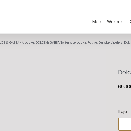
Men
Women
LCE & GABBANA patike
DOLCE & GABBANA ženske patike
Patike
Zenske cipele
Dolc
Dol
69,90
Boja
