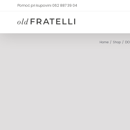
Skip
Pomoć pri kupovini 062 887 39 04
to
content
Home
Shop
DO