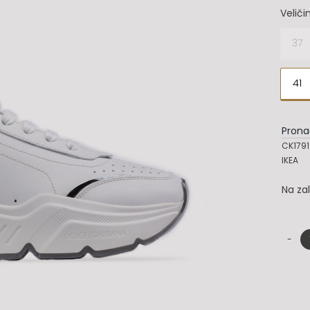
Veliči
37

41
Prona
CK1791
IKEA
Na za