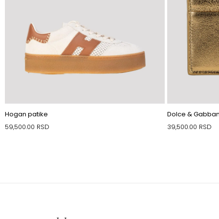
Hogan patike
Dolce & Gabban
59,500.00
RSD
39,500.00
RSD