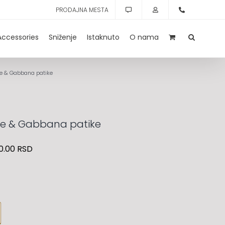
PRODAJNA MESTA
Accessories
Sniženje
Istaknuto
O nama
e & Gabbana patike
ce & Gabbana patike
0.00
RSD