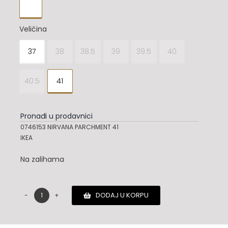

Veličina
37
38
38.5
39
39.5
40

40.5
41
Pronađi u prodavnici
0746153 NIRVANA PARCHMENT 41
IKEA
Na zalihama
DODAJ U KORPU
Salvatore
Ferragamo
patike