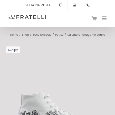
Skip
PRODAJNA MESTA
to
content
Home
Shop
Zenske cipele
Patike
Salvatore Ferragamo patike
Akcija!