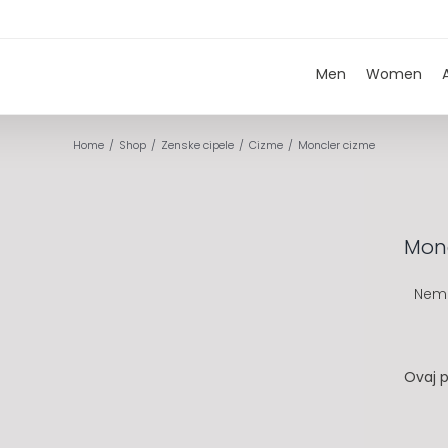
Men
Women
Home
Shop
Zenske cipele
Cizme
Moncler cizme
Monc
Nem
Ovaj p