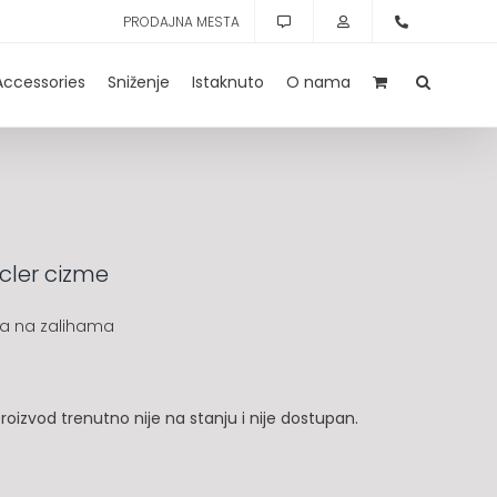
PRODAJNA MESTA
Accessories
Sniženje
Istaknuto
O nama
ler cizme
a na zalihama
roizvod trenutno nije na stanju i nije dostupan.