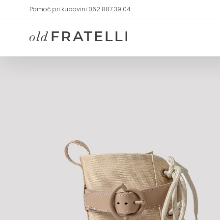
Skip
Pomoć pri kupovini 062 887 39 04
to
content