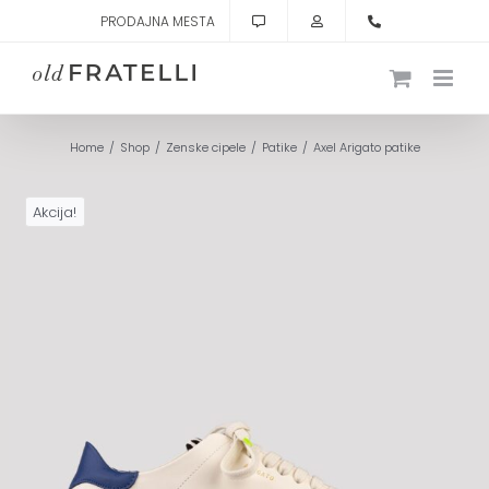
Skip
PRODAJNA MESTA
to
content
Home
Shop
Zenske cipele
Patike
Axel Arigato patike
Akcija!