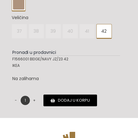

Veličina
37
38
39
40
41
42

Pronađi u prodavnici
F1566001 BEIGE/NAVY JZ/23 42
IKEA
Na zalihama
DODAJ U KORPU
Axel
Arigato
patike
količina