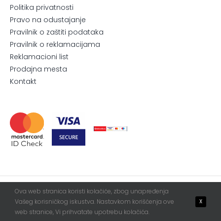
Politika privatnosti
Pravo na odustajanje
Pravilnik o zaštiti podataka
Pravilnik o reklamacijama
Reklamacioni list
Prodajna mesta
Kontakt
Ova web stranica koristi kolačiće, zbog unapređenja
© 2026. All Rights Reserved.
Blur
WebServis
Vašeg korisničkog iskustva. Nastavkom korišćenja ove
X
web stranice, Vi prihvatate upotrebu kolačića.