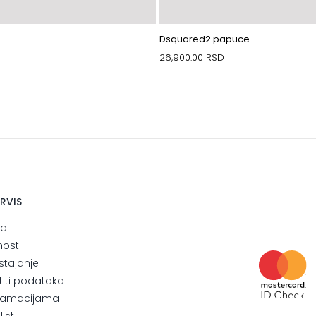
Dsquared2 papuce
26,900.00
RSD
ERVIS
ja
nosti
stajanje
štiti podataka
eklamacijama