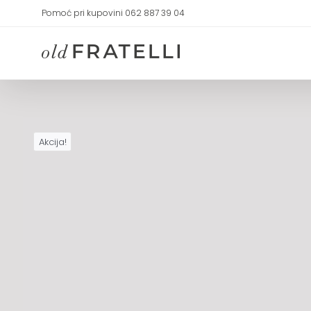
Skip
Pomoć pri kupovini 062 887 39 04
to
content
Akcija!