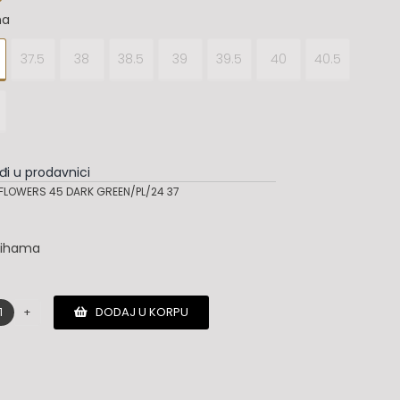
na
37.5
38
38.5
39
39.5
40
40.5
đi u prodavnici
FLOWERS 45 DARK GREEN/PL/24 37
lihama
DODAJ U KORPU
Jimmy
Choo
sandale
količina