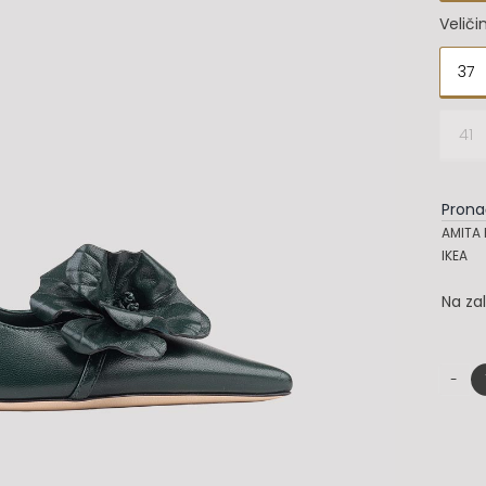
Veliči
37

41
Prona
AMITA 
IKEA
Na za