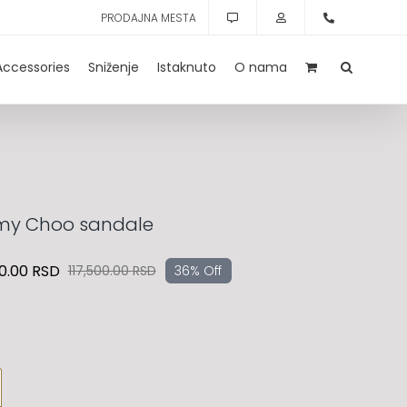
PRODAJNA MESTA
Accessories
Sniženje
Istaknuto
O nama
my Choo sandale
0.00
RSD
117,500.00
RSD
36% Off
Originalna
Trenutna
cena
cena
je
je:
bila:
75,200.00 RSD.
117,500.00 RSD.