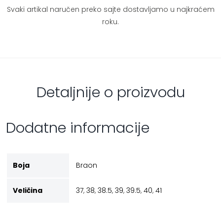
Svaki artikal naručen preko sajte dostavljamo u najkraćem
roku.
Detaljnije o proizvodu
Dodatne informacije
Boja
Braon
Veličina
37
,
38
,
38.5
,
39
,
39.5
,
40
,
41