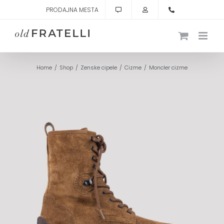
Skip
PRODAJNA MESTA
to
content
Home
Shop
Zenske cipele
Cizme
Moncler cizme