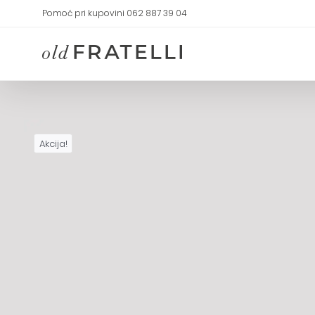
Skip
Pomoć pri kupovini 062 887 39 04
to
content
Akcija!