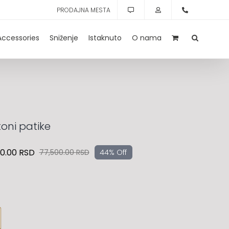
PRODAJNA MESTA
Accessories
Sniženje
Istaknuto
O nama
oni patike
00.00
RSD
77,500.00
RSD
44% Off
Originalna
Trenutna
cena
cena
je
je:
bila:
43,400.00 RSD.
77,500.00 RSD.