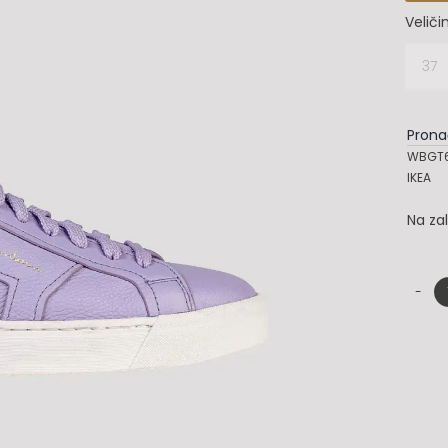
Veliči
37

Prona
WBGT61
IKEA
Na za