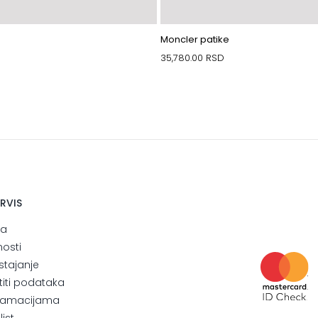
Moncler patike
35,780.00
RSD
ERVIS
ja
nosti
stajanje
štiti podataka
eklamacijama