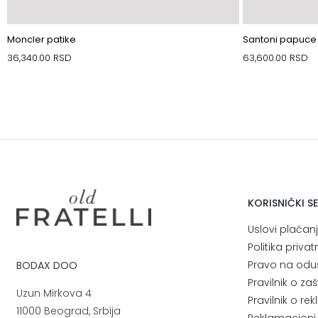
Moncler patike
Santoni papuce
36,340.00
RSD
63,600.00
RSD
KORISNIČKI S
Uslovi plaćan
Politika privat
Pravo na odu
BODAX DOO
Pravilnik o za
Uzun Mirkova 4
Pravilnik o r
11000 Beograd, Srbija