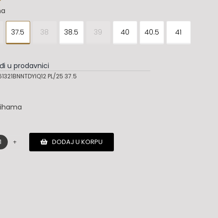
na
37.5
38
38.5
39
40
40.5
41
đi u prodavnici
321BNNTDYIQ12 PL/25 37.5
lihama
DODAJ U KORPU
Santoni
patike
količina