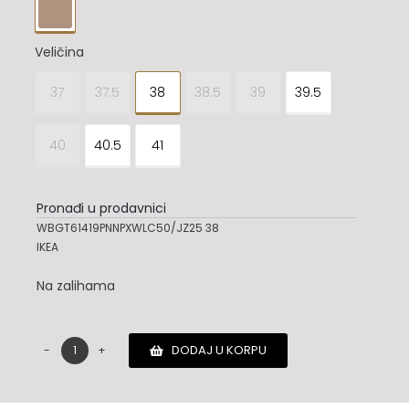

Veličina
37
37.5
38
38.5
39
39.5

40
40.5
41
Pronađi u prodavnici
WBGT61419PNNPXWLC50/JZ25 38
IKEA
Na zalihama
DODAJ U KORPU
Santoni
cipele
količina