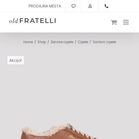
Skip
PRODAJNA MESTA
to
content
Home
Shop
Zenske cipele
Cipele
Santoni cipele
Akcija!